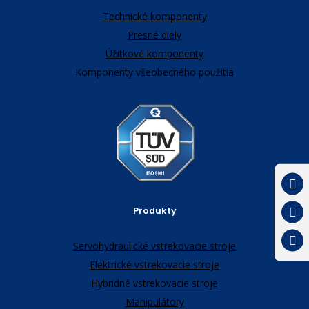
Technické komponenty
Presné diely
Úžitkové komponenty
Komponenty všeobecného použitia
Produkty
Servohydraulické vstrekovacie stroje
Elektrické vstrekovacie stroje
Hybridné vstrekovacie stroje
Manipulátory