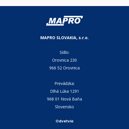
Jednoduchá zmena farby
Nevhodné pre PVC
K dispozícii sú filtre s rôznymi
Samočistiaca funkcia
stupňami filtrácie
Dlhá životnosť
Ochrana systému horúcich kanálov
Možnosť výmeny za bežnú trysku
Možno použiť na akomkoľvek stroji
MAPRO SLOVAKIA, s.r.o.
Sídlo:
Orovnica 230
966 52 Orovnica
Prevádzka:
Dlhá Lúka 1291
968 01 Nová Baňa
Slovensko
Odvetvia