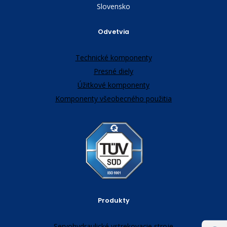
Slovensko
Odvetvia
Technické komponenty
Presné diely
Úžitkové komponenty
Komponenty všeobecného použitia
Produkty
Servohydraulické vstrekovacie stroje