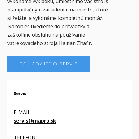
vykonáme vykládku, umiestnime Váš stroj s
manipulačným zariadením na miesto, ktoré
si želáte, a vykonáme kompletnú montáž.
Nakoniec uvedieme do prevádzky a
zaškolíme obsluhu na používanie
vstrekovacieho stroja Haitian Zhafir.
POŽIADAJTE O SERVIS
Servis
E-MAIL
servis@mapro.sk
TELEFÓN