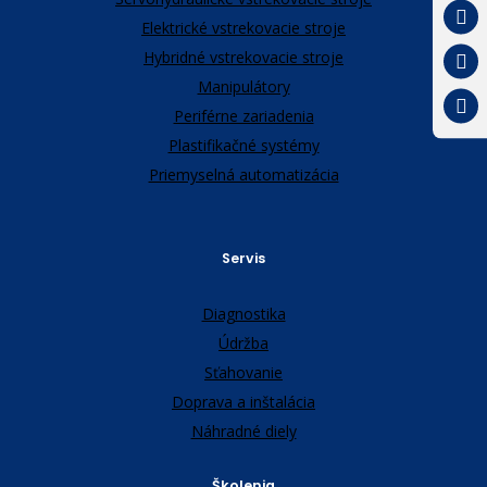
Elektrické vstrekovacie stroje
Hybridné vstrekovacie stroje
Manipulátory
Periférne zariadenia
Plastifikačné systémy
Priemyselná automatizácia
Servis
Diagnostika
Údržba
Sťahovanie
Doprava a inštalácia
Náhradné diely
Školenia