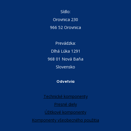
Sídlo:
Orovnica 230
966 52 Orovnica
Prevádzka:
Dlhá Lúka 1291
968 01 Nová Baňa
Slovensko
Odvetvia
Technické komponenty
Presné diely
Úžitkové komponenty
Komponenty všeobecného použitia