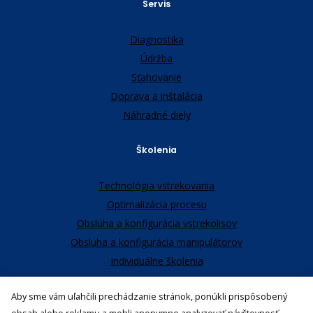
Servis
Diagnostika
Údržba
Sťahovanie
Doprava a inštalácia
Náhradné diely
Školenia
Technológia vstrekovania
Optimalizácia procesu
Obsluha a konfigurácia vstrekolisov
Obsluha a konfigurácia manipulátorov
Individuálne školenia
Aby sme vám uľahčili prechádzanie stránok, ponúkli prispôsobený