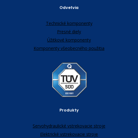
Odvetvia
Technické komponenty
Presné diely
Úžitkové komponenty
Komponenty všeobecného použitia
Produkty
Servohydraulické vstrekovacie stroje
Elektrické vstrekovacie stroje