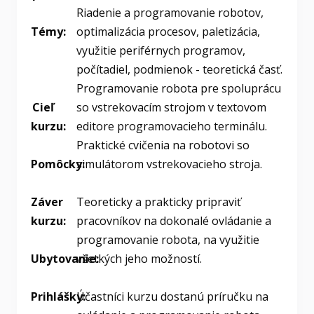
Riadenie a programovanie robotov,
Témy:
optimalizácia procesov, paletizácia,
využitie periférnych programov,
počítadiel, podmienok - teoretická časť.
Programovanie robota pre spoluprácu
Cieľ
so vstrekovacím strojom v textovom
kurzu:
editore programovacieho terminálu.
Praktické cvičenia na robotovi so
simulátorom vstrekovacieho stroja.
Pomôcky:
Teoreticky a prakticky pripraviť
Záver
pracovníkov na dokonalé ovládanie a
kurzu:
programovanie robota, na využitie
všetkých jeho možností.
Ubytovanie:
Účastníci kurzu dostanú príručku na
Prihlášky: