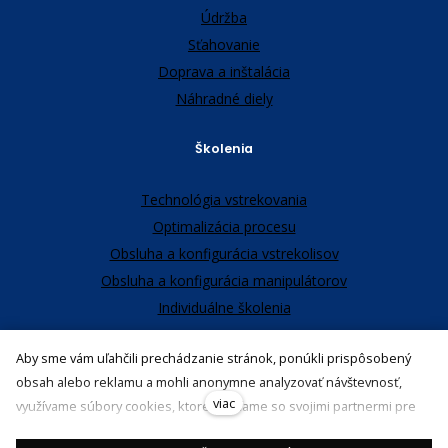
Údržba
Sťahovanie
Doprava a inštalácia
Náhradné diely
Školenia
Technológia vstrekovania
Optimalizácia procesu
Obsluha a konfigurácia vstrekolisov
Obsluha a konfigurácia manipulátorov
Individuálne školenia
Aby sme vám uľahčili prechádzanie stránok, ponúkli prispôsobený
obsah alebo reklamu a mohli anonymne analyzovať návštevnosť,
viac
využívame súbory cookies, ktoré zdieľame so svojimi partnermi pre
sociálne médiá, inzerciu a analýzu. Ich nastavenie upravíte odkazom