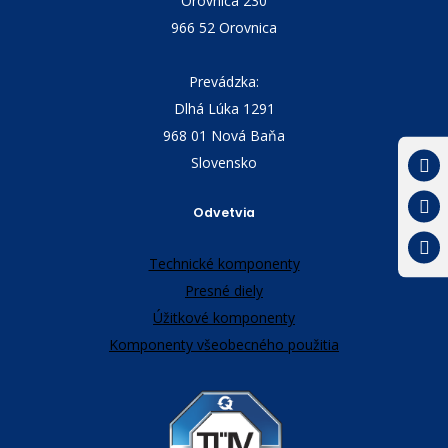
Orovnica 230
966 52 Orovnica
Prevádzka:
Dlhá Lúka 1291
968 01 Nová Baňa
Slovensko
Odvetvia
Technické komponenty
Presné diely
Úžitkové komponenty
Komponenty všeobecného použitia