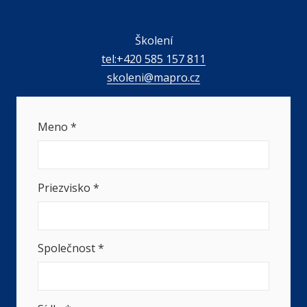
Školení
tel:+420 585 157 811
skoleni@mapro.cz
Meno
*
Priezvisko
*
Společnost
*