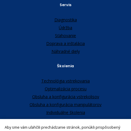
Servis
Diagnostika
Údržba
Sťahovanie
Doprava a inštalácia
Náhradné diely
Školenia
Technológia vstrekovania
Optimalizácia procesu
Obsluha a konfigurácia vstrekolisov
Obsluha a konfigurácia manipulátorov
Individuálne školenia
Aby sme vám uľahčili prechádzanie stránok, ponúkli prispôsobený