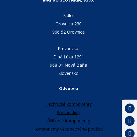
Sídlo:
Orovnica 230
966 52 Orovnica
Prevádzka:
Dlhá Lúka 1291
968 01 Nová Baňa
Slovensko
Odvetvia
Technické komponenty
Presné diely
Úžitkové komponenty
Komponenty všeobecného použitia